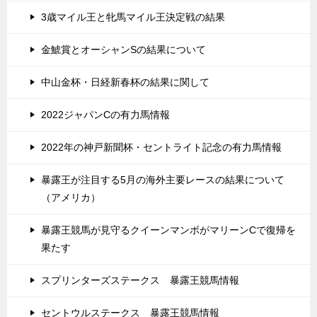
3歳マイル王と牝馬マイル王決定戦の結果
金鯱賞とオーシャンSの結果について
中山金杯・日経新春杯の結果に関して
2022ジャパンCの有力馬情報
2022年の神戸新聞杯・セントライト記念の有力馬情報
暴露王が注目する5月の海外主要レースの結果について
（アメリカ）
暴露王競馬が見守るクイーンマンボがマリーンCで復帰を
果たす
スプリンターズステークス 暴露王競馬情報
セントウルステークス 暴露王競馬情報