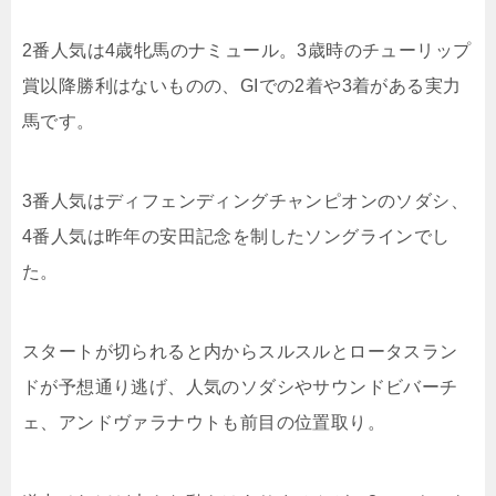
2番人気は4歳牝馬のナミュール。3歳時のチューリップ
賞以降勝利はないものの、GIでの2着や3着がある実力
馬です。
3番人気はディフェンディングチャンピオンのソダシ、
4番人気は昨年の安田記念を制したソングラインでし
た。
スタートが切られると内からスルスルとロータスラン
ドが予想通り逃げ、人気のソダシやサウンドビバーチ
ェ、アンドヴァラナウトも前目の位置取り。