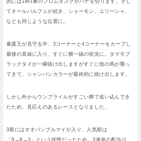
的には1枠1番のフロムダスクがハナを切ります。そし
てオールパルフェが続き、ショーモン、ユリーシャ、
なども同じような位置に。
暴露王が見守る中、3コーナーと4コーナーをカーブし
最後の直線に入り、すぐに横一線の状況に。タマモブ
ラックタイが一瞬抜け出しますがすぐに他の馬が襲っ
てきて、シャンパンカラーが最終的に抜け出します。
しかし外からウンブライルがすごい脚で追い込んでき
たため、見応えのあるレースとなりました。
3着にはオオバンブルマイが入り、人気順は
「9→8→3」という状態だったため、3連単の配当は